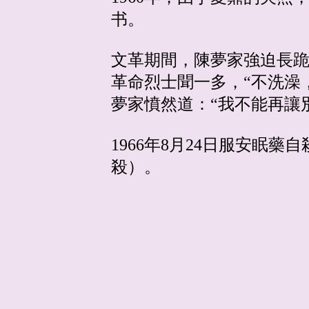
书。
文革期間，陳夢家強迫長
革命烈士聞一多，“不洗澡
夢家憤然道：“我不能再讓
1966年8月24日服安眠
殺）。