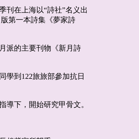
》季刊在上海以“詩社”名义出
出版第一本詩集《夢家詩
新月派的主要刊物《新月詩
同學到122旅旅部參加抗日
的指導下，開始研究甲骨文。