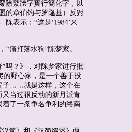
贊成廢除繁體字實行簡化字，以
盟的章伯钧与罗隆基）反對
表示：“这是‘1984’来
》，“痛打落水狗”陈梦家。
学者”吗？》，对陈梦家进行批
上爬的野心家，是一个善于投
骗子……就是这样，这个在
而又当过很反动的新月派青
找着了一条争名争利的终南
武威汉简》和《汉简缀述》两