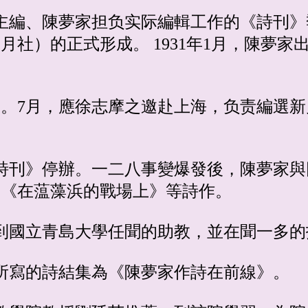
志摩主編、陳夢家担负实际編輯工作的《詩刊
月社）的正式形成。 1931年1月，陳夢家
執照。7月，應徐志摩之邀赴上海，负责編選
《詩刊》停辦。一二八事變爆發後，陳夢家與
、《在蕰藻浜的戰場上》等詩作。
之邀到國立青島大學任聞的助教，並在聞一多
前線所寫的詩結集為《陳夢家作詩在前線》。