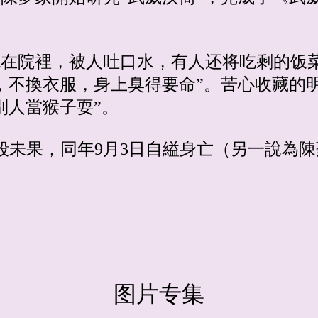
跪在院裡，被人吐口水，有人还将吃剩的饭
，不換衣服，身上臭得要命”。苦心收藏的
別人當猴子耍”。
藥自殺未果，同年9月3日自縊身亡（另一說為
图片专集