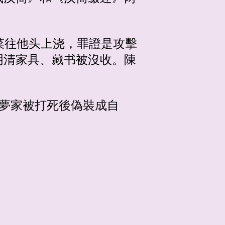
菜往他头上浇，罪證是攻擊
明清家具、藏书被沒收。陳
陳夢家被打死後偽裝成自