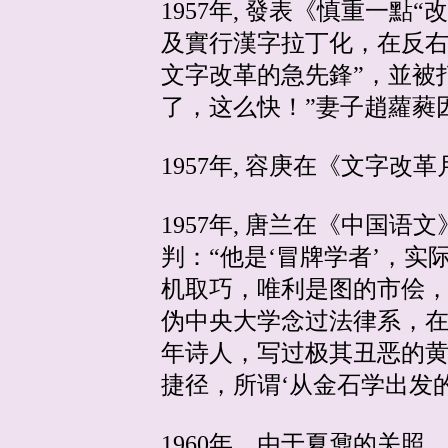
1957年, 發表《慎重一
及實行漢字拉丁化，在反右
文字改革的急先鋒”，並被打
了，这么快！”妻子趙蘿蕤
1957年, 容庚在《文字
1957年, 唐兰在《中国语
判：“他是‘冒牌学者’，
机取巧，唯利是图的市侩
伪中央大学念过法律系，
年诗人，写过极其丑恶的
捷径，所谓‘从金石学出发
1960年，由于夏鼐的关