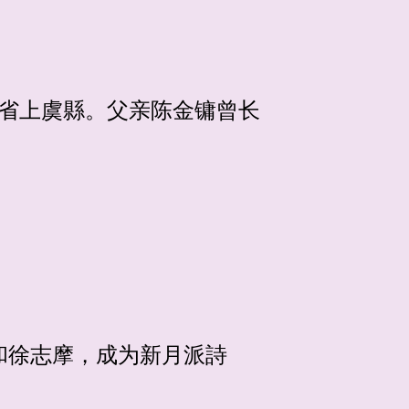
江省上虞縣。父亲陈金镛曾长
和徐志摩，成为新月派詩