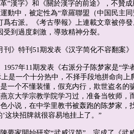
點“改革”漢字》和《關於漢字的前途》，不
運動中，被定性為“章羅聯盟（中国民主同
爲右派。《考古學報》上連載文章被停發。陈
因受到過度刺激，導致精神分裂。
改革月刊》特刊51期发表《汉字简化不容翻案
文》1957年11期发表《右派分子陈梦家是“
实际上是一个十分热中，不择手段地拼命向
，是一个不懂装懂，假充内行，欺世盗名的
在燕京大学宗教学院学习过，准备当牧师，
黄色小说，在中学里教书被轰跑的陈梦家，
的’这块招牌就很容易地挂上了。”
照，陳夢家開始研究“武威汉简”，完成了《