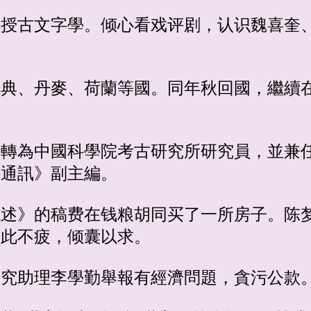
學講授古文字學。倾心看戏评剧，认识魏喜奎
、瑞典、丹麥、荷蘭等國。同年秋回國，繼續
整，轉為中國科學院考古研究所研究員，並兼
古通訊》副主編。
辞综述》的稿费在钱粮胡同买了一所房子。陈
乐此不疲，倾囊以求。
，研究助理李學勤舉報有經濟問題，貪污公款