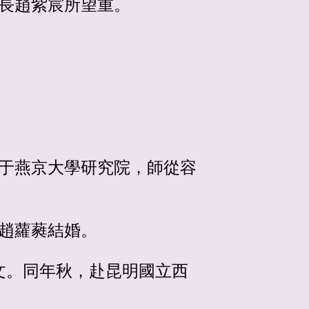
院長趙紫宸所望重。
讀于燕京大學研究院，師從容
女趙蘿蕤結婚。
文。同年秋，赴昆明國立西