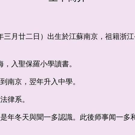
宣統三年三月廿二日）出生於江蘇南京，祖籍浙
往上海，入聖保羅小學讀書。
磐回到南京，翌年升入中學。
學法律系。
岛，是年冬天與聞一多認識。此後师事闻一多