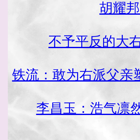
胡耀邦
不予平反的大右
铁流：敢为右派父亲
李昌玉：浩气凛然彭