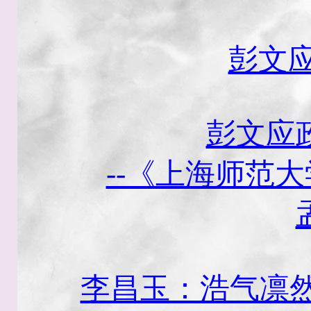
彭文
彭文应
--《上海师范大
李昌玉：浩气凛然彭