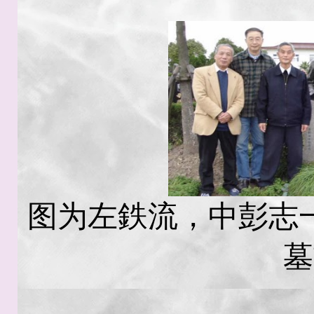
图为左鉄流，中彭志
墓