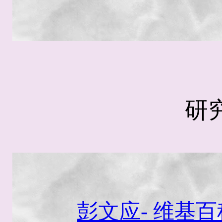
研
彭文应- 维基