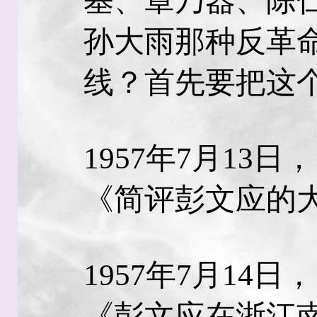
基、章乃器、陈
孙大雨那种反革
线？首先要把这
1957年7月13
《简评彭文应的
1957年7月14
《彭文应在浙江