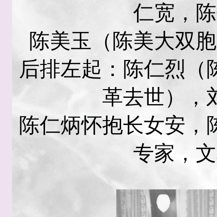
仁宽，陈
陈美玉（陈美大双胞
后排左起：陈仁烈（
革去世），
陈仁炳怀抱长女安，
专家，文