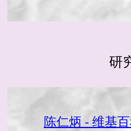
研
陈仁炳 - 维