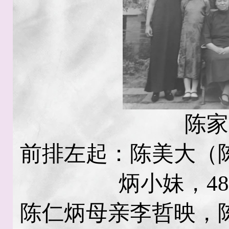
陈家
前排左起：陈美大（
炳小妹，4
陈仁炳母亲李哲映，