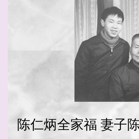
陈仁炳全家福 妻子