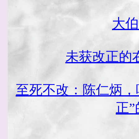
大伯
未获改正的
至死不改：陈仁炳，
正