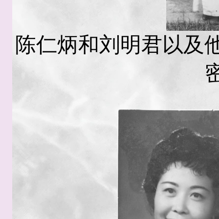
陈仁炳和刘明君以及他