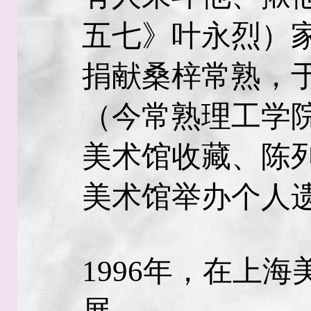
五七》叶永烈）家
捐献桑梓常熟，
（今常熟理工学
美术馆收藏、陈
美术馆举办个人
1996年，在上