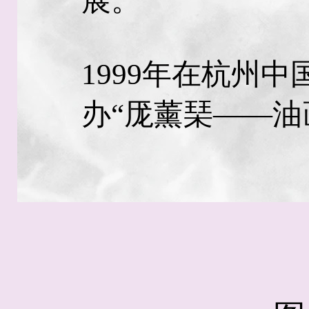
展。
1999年在杭州
办“厐薰琹——油