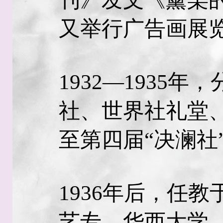
又举行广告画展
1932—1935
社、世界社礼堂
至第四届“决澜
1936年后，任
艺专、华西大学