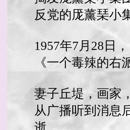
反党的厐薰琹小
1957年7月28
《一个毒辣的右
妻子丘堤，画家
从广播听到消息
逝。