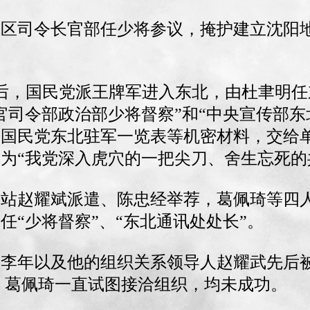
一战区司令长官部任少将参议，掩护建立沈阳
本投降后，国民党派王牌军进入东北，由杜聿明
官司令部政治部少将督察”和“中央宣传部东
将国民党东北驻军一览表等机密材料，交给
为“我党深入虎穴的一把尖刀、舍生忘死的
情报站赵耀斌派遣、陈忠经举荐，葛佩琦等四
任“少将督察”、“东北通讯处处长”。
系人李年以及他的组织关系领导人赵耀武先后
来，葛佩琦一直试图接洽组织，均未成功。