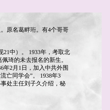
人。原名葛畔珩。有4个哥哥
21中）。 1933年，考取北
葛佩琦的未去报名的新生。
36年2月1日，加入中共外围
亡同学会”。 1938年3
阳办事处主任刘子久介绍，秘
。