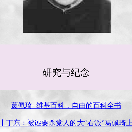
研究与纪念
葛佩琦- 维基百科，自由的百科全书
丨丁东：被诬要杀党人的大“右派”葛佩琦