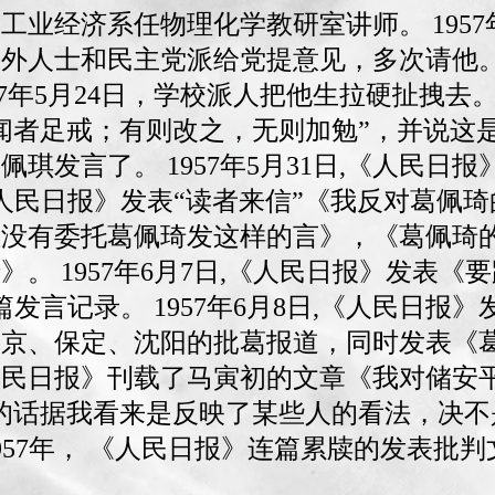
学工业经济系任物理化学教研室讲师。 195
党外人士和民主党派给党提意见，多次请他
57年5月24日，学校派人把他生拉硬扯拽
闻者足戒；有则改之，无则加勉”，并说这
琪发言了。 1957年5月31日,《人民日
,《人民日报》发表“读者来信”《我反对葛佩琦的
姓没有委托葛佩琦发这样的言》，《葛佩琦
。 1957年6月7日,《人民日报》发表
发言记录。 1957年6月8日,《人民日报
南京、保定、沈阳的批葛报道，同时发表《
日,《人民日报》刊载了马寅初的文章《我对储
的话据我看来是反映了某些人的看法，决不是
1957年， 《人民日报》连篇累牍的发表批