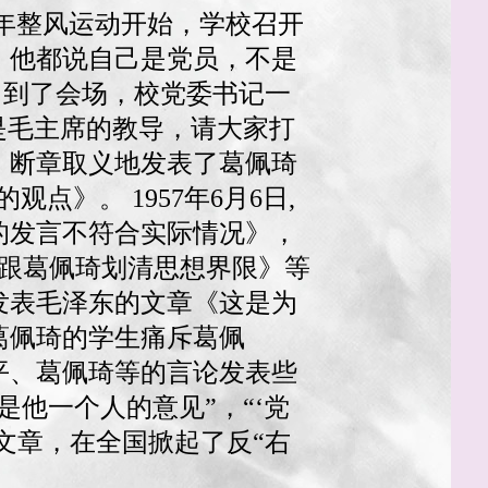
7年整风运动开始，学校召开
。他都说自己是党员，不是
去。到了会场，校党委书记一
是毛主席的教导，请大家打
报》断章取义地发表了葛佩琦
观点》。 1957年6月6日,
的发言不符合实际情况》，
《要跟葛佩琦划清思想界限》等
》发表毛泽东的文章《这是为
葛佩琦的学生痛斥葛佩
安平、葛佩琦等的言论发表些
他一个人的意见”，“‘党
判文章，在全国掀起了反“右