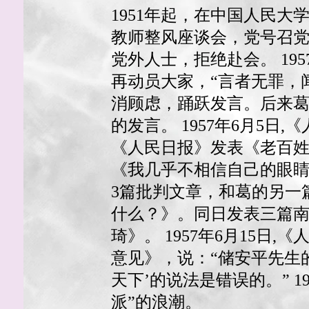
1951年起，在中国人民大
教师整风座谈会，党号召
党外人士，拒绝赴会。 19
再动员大家，“言者无罪，
消顾虑，踊跃发言。后来葛佩
的发言。 1957年6月5日
《人民日报》发表《老百
《我几乎不相信自己的眼睛》
3篇批判文章，和葛的另一篇
什么？》。同日发表三篇
琦》。 1957年6月15
意见》，说：“储安平先生
天下’的说法是错误的。” 
派”的浪潮。