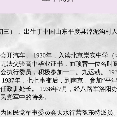
八月初三）， 出生于中国山东平度县淖泥沟村
会开汽车。 1930年，入读北京崇实中学（现
因无法交验高中毕业证书，而顶替一位名叫
生会执行委员，积极参加一二。九运动。 19
937年，七七事变后，到南京。参加“平津流
任政训处长。 1938年7月，经八路军洛
国民党军中的特务。
任命为国民党军事委员会天水行营豫东特派员