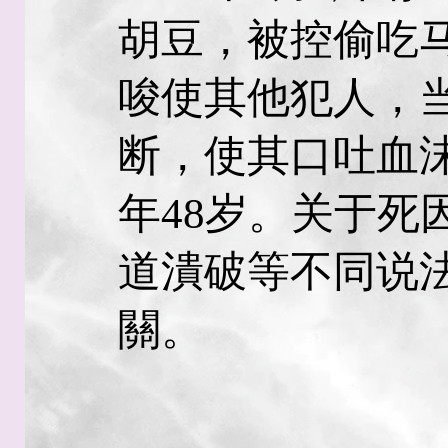
胡豆，被控偷吃
唆使其他犯人，
断，使其口吐血
年48岁。关于死
道潰破等不同说
關。