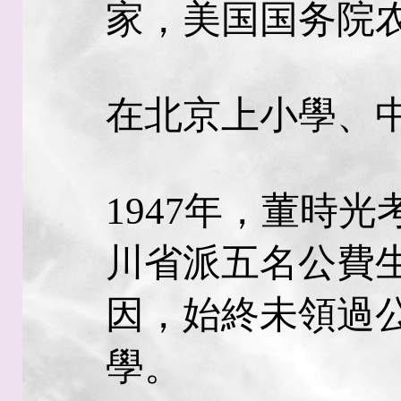
家，美国国务院
在北京上小學、
1947年，董時
川省派五名公費
因，始終未領過
學。