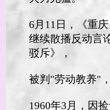
6月11日，《重
继续散播反动言
驳斥》，
被判"劳动教养"
1960年3月，