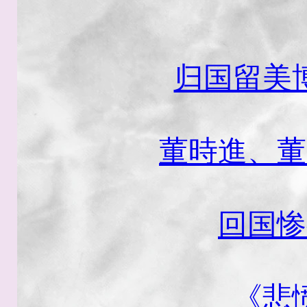
归国留美
董時進、董
回国惨
《悲