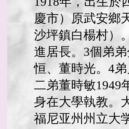
1918年，出生
慶市）原武安鄉
沙坪鎮白楊村）
進居長。3個弟
恒、董時光。4
二弟董時敏194
身在大學執教。
福尼亚州州立大