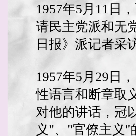
1957年5月11
请民主党派和无
日报》派记者采
1957年5月29
性语言和断章取
对他的讲话，冠
义"、"官僚主义