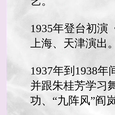
艺。
1935年登台初
上海、天津演出
1937年到193
并跟朱桂芳学习
功、“九阵风”阎