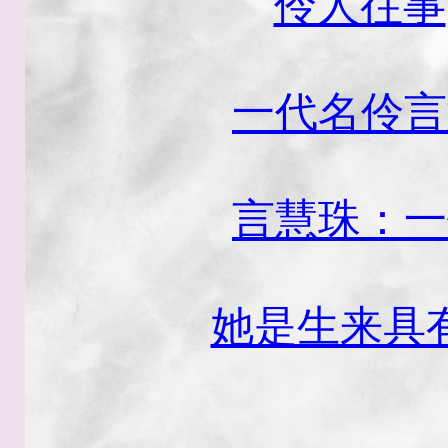
伶人往事
一代名伶言
言慧珠：一
她是生来具