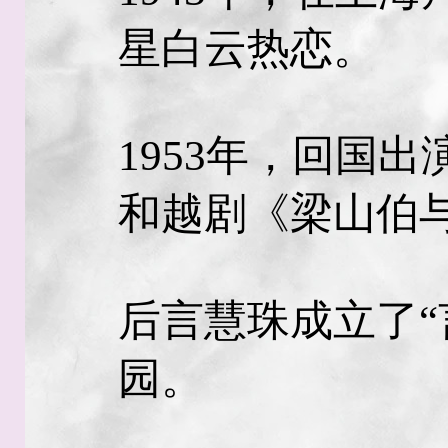
星白云热恋。
1953年，回国
和越剧《梁山伯
后言慧珠成立了“
园。