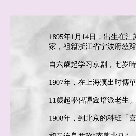
1895年1月14日，出
家，祖籍浙江省宁波府慈
自六歲起学习京剧，七岁時
1907年，在上海演出时傳
11歲起學習譚鑫培派老生
1908年，到北京的科班