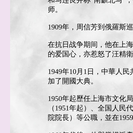
和马连良并称“南麒北马”
师。
1909年，周信芳到俄羅斯
在抗日战争期间，他在上
的爱国心，亦惹怒了汪精
1949年10月1日，中
加了開國大典。
1950年起歷任上海市文
（1951年起）、全国人民
院院長）等公職，並在195