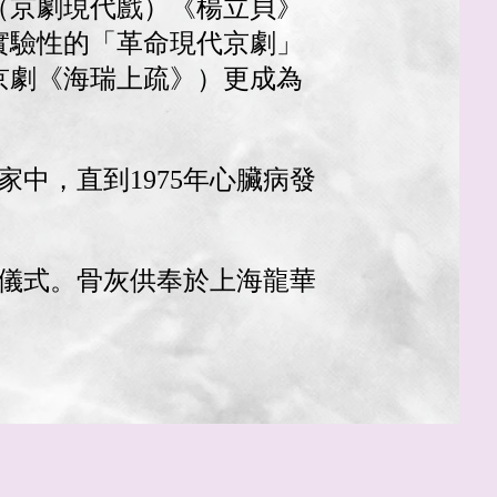
（京劇現代戲）《楊立貝》
實驗性的「革命現代京劇」
京劇《海瑞上疏》）更成為
家中，直到1975年心臟病發
葬儀式。骨灰供奉於上海龍華