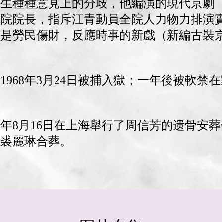
派產生種種意見上的分歧，他編演的現代京劇
劇院院長，指斥江青動員全院人力物力排演
》是勞民傷財，反應時事的新戲（新編古裝
968年3月24日被捕入獄；一年後被軟禁在
78年8月16日在上海舉行了周信芳的遗骨安
子裘麗琳合葬。