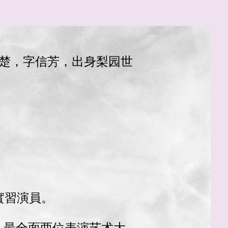
士楚，字信芳，出身梨园世
實習演員。