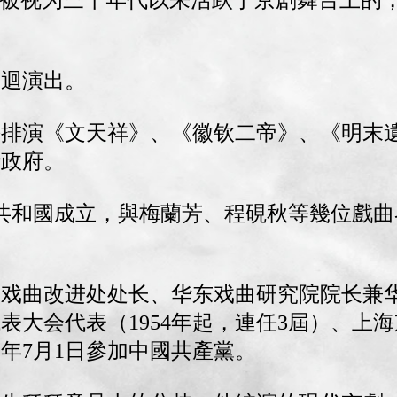
，被视为三十年代以来活跃于京剧舞台上的
巡迴演出。
海排演《文天祥》、《徽钦二帝》、《明末
衛政府。
華人民共和國成立，與梅蘭芳、程硯秋等幾位戲
化局戏曲改进处处长、华东戏曲研究院院长兼
代表大会代表（1954年起，連任3屆）、上海
9年7月1日參加中國共產黨。