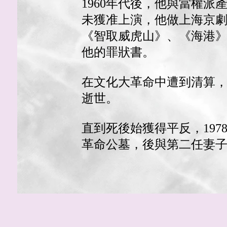
1960年代後，他與當權
未獲准上演，他做上海京
《智取威虎山》、《海港
他的罪狀書。
在文化大革命中遭到清算，1
逝世。
直到死後始獲得平反，19
革命公墓，後與第二任妻