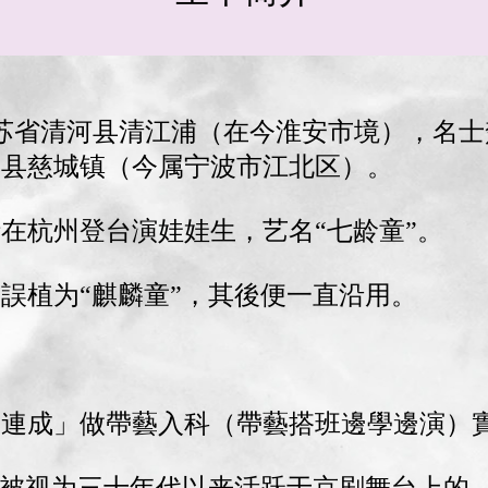
生在江苏省清河县清江浦（在今淮安市境），名
谿县慈城镇（今属宁波市江北区）。
在杭州登台演娃娃生，艺名“七龄童”。
單誤植为“麒麟童”，其後便一直沿用。
。
「喜連成」做帶藝入科（帶藝搭班邊學邊演）