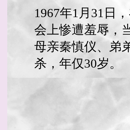
1967年1月31
会上惨遭羞辱，当
母亲秦慎仪、弟
杀，年仅30岁。