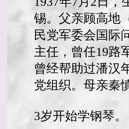
1937年7月2日
锡。父亲顾高地（1
民党军委会国际
主任，曾任19路
曾经帮助过潘汉
党组织。母亲秦
3岁开始学钢琴。