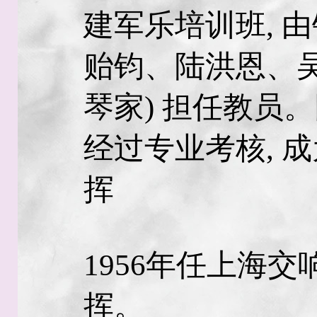
建军乐培训班, 
贻钧、陆洪恩、吴
琴家) 担任教员
经过专业考核, 
挥
1956年任上海
挥。