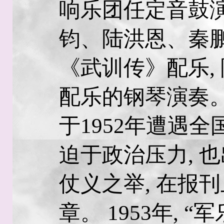
响乐团任定音鼓演
钧、陆洪恩、秦
《武训传》配乐,
配乐的钢琴演奏
于1952年遭遇
迫于政治压力, 
仗义之举, 在报
章。 1953年, 