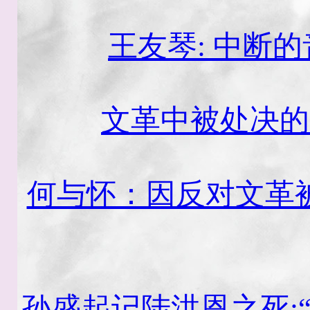
王友琴: 中断
文革中被处决的
何与怀：因反对文革
孙盛起记陆洪恩之死:“