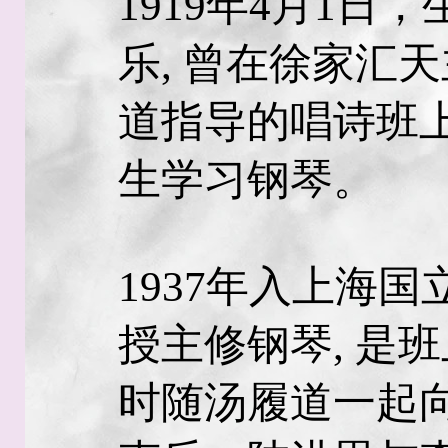
1919年4月1日
乐, 曾在徐家汇
道指导的唱诗班上
生学习钢琴。
1937年入上海国
授主修钢琴, 是
时随汤履道一起