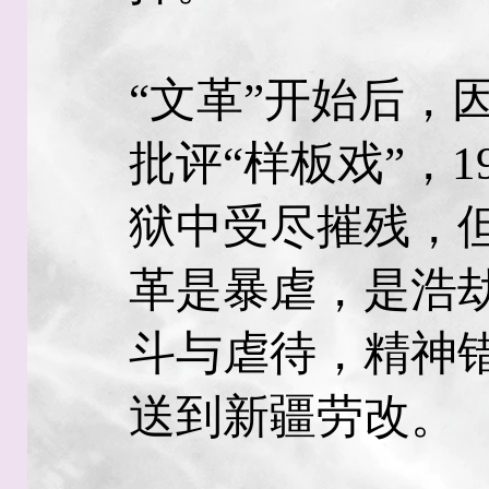
“文革”开始后，
批评“样板戏”，1
狱中受尽摧残，
革是暴虐，是浩
斗与虐待，精神
送到新疆劳改。