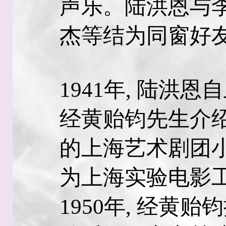
声乐。陆洪恩与
杰等结为同窗好
1941年, 陆洪
经黄贻钧先生介绍
的上海艺术剧团
为上海实验电影
1950年, 经黄