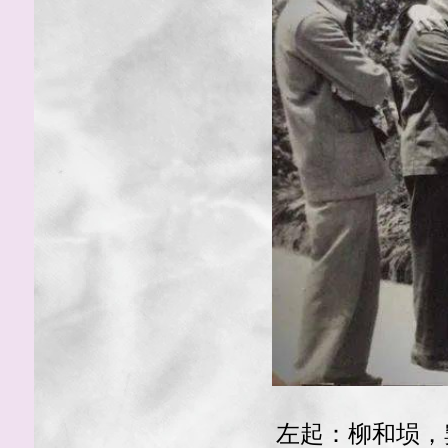
左起：柳和埙，