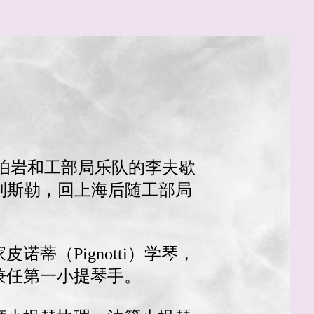
潘伯岩和工部局乐队的李夫歇
克列斯勒，回上海后随工部局
蒂（Pignotti）学琴，
兼任第一小提琴手。