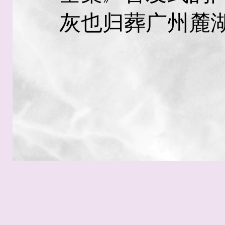
灰也归葬广州麓