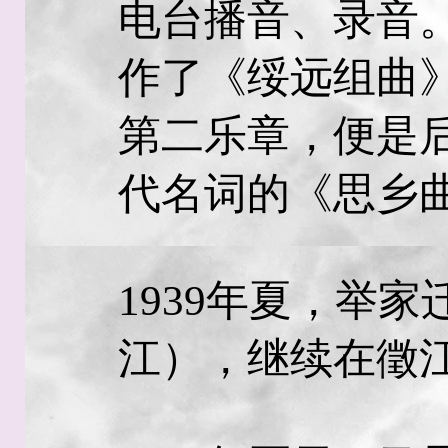
电台播音、录音
作了《绥远组曲
第二乐章，便是
代名词的《思乡
1939年夏，举
江），继续在徵