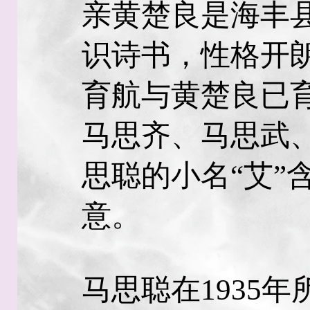
亲黄楚良是海丰
识诗书，性格开
育航与黄楚良已
马思齐、马思武
思聪的小名“艾”
意。
马思聪在1935