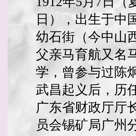
1912年5月7日
日），出生于中
幼石街（今中山西
父亲马育航又名
学，曾参与过陈
武昌起义后，历
广东省财政厅厅
员会锡矿局广州