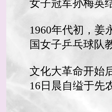
女子冠军孙梅英
1960年代初，
国女子乒乓球队
文化大革命开始后
16日晨自缢于先