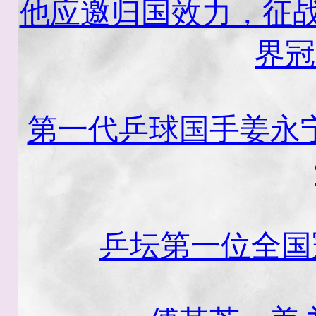
他应邀归国效力，征战
界冠
第一代乒球国手姜永
乒坛第一位全国