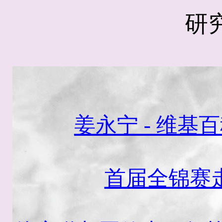
研
姜永宁 - 维
首届全锦赛