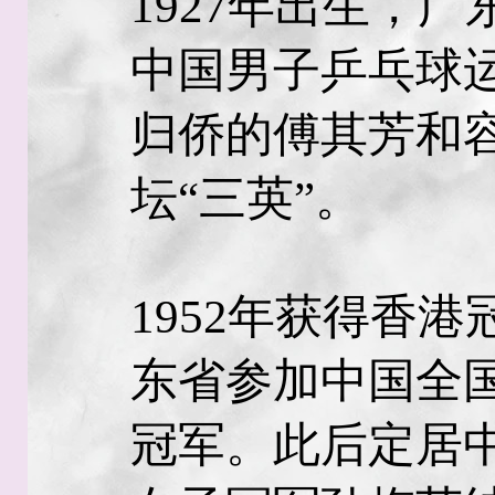
1927年出生，
中国男子乒乓球
归侨的傅其芳和
坛“三英”。
1952年获得香
东省参加中国全
冠军。此后定居中